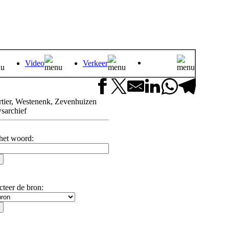
Video
Verkeer
sarchief
het woord:
teer de bron: