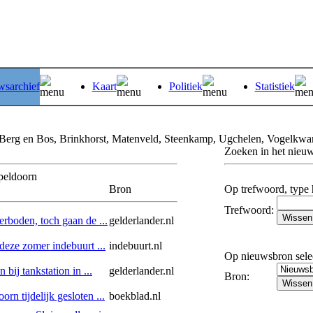
sarchief
Kaart
Politiek
Statistiek
Zoeken in het nieuw
peldoorn
Bron
Op trefwoord, type 
Trefwoord:
verboden, toch gaan de ...
gelderlander.nl
deze zomer indebuurt ...
indebuurt.nl
Op nieuwsbron selec
bij tankstation in ...
gelderlander.nl
Bron:
rn tijdelijk gesloten ...
boekblad.nl