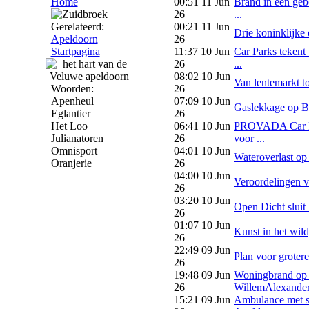
Home
00:51 11 Jun
Brand in een geb
26
...
Gerelateerd:
00:21 11 Jun
Drie koninklijke 
Apeldoorn
26
Startpagina
11:37 10 Jun
Car Parks teken
26
...
08:02 10 Jun
Van lentemarkt to
Woorden:
26
Apenheul
07:09 10 Jun
Gaslekkage op Br
Eglantier
26
Het Loo
06:41 10 Jun
PROVADA Car Pa
Julianatoren
26
voor ...
Omnisport
04:01 10 Jun
Wateroverlast op
Oranjerie
26
04:00 10 Jun
Veroordelingen vo
26
03:20 10 Jun
Open Dicht sluit 
26
01:07 10 Jun
Kunst in het wil
26
22:49 09 Jun
Plan voor grotere
26
19:48 09 Jun
Woningbrand op 
26
WillemAlexanderl
15:21 09 Jun
Ambulance met s